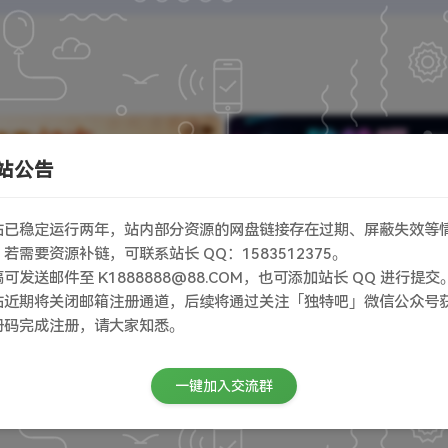
站公告
站已稳定运行两年，站内部分资源的网盘链接存在过期、屏蔽失效等
若需要资源补链，可联系站长 QQ：1583512375。
可发送邮件至 K1888888@88.COM，也可添加站长 QQ 进行提交
站近期将关闭邮箱注册通道，后续将通过关注「独特吧」微信公众号
册码完成注册，请大家知悉。
视频与图集一键解析神器 - 您的私
一键加入交流群