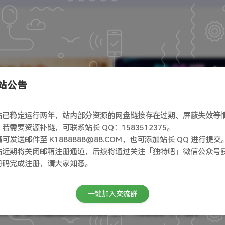
站公告
站已稳定运行两年，站内部分资源的网盘链接存在过期、屏蔽失效等
若需要资源补链，可联系站长 QQ：1583512375。
可发送邮件至 K1888888@88.COM，也可添加站长 QQ 进行提交
站近期将关闭邮箱注册通道，后续将通过关注「独特吧」微信公众号
册码完成注册，请大家知悉。
广告纯净版：全类型免费高清追剧平
一键加入交流群
放与极速搜索的无广观影神器