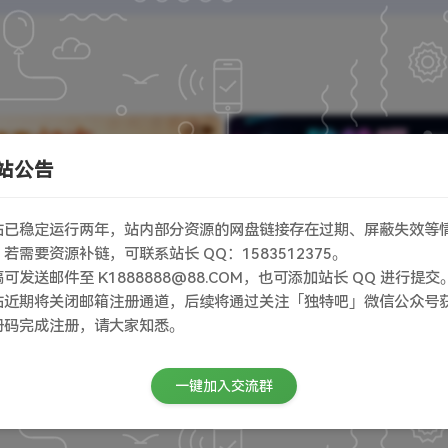
站公告
站已稳定运行两年，站内部分资源的网盘链接存在过期、屏蔽失效等
若需要资源补链，可联系站长 QQ：1583512375。
可发送邮件至 K1888888@88.COM，也可添加站长 QQ 进行提交
站近期将关闭邮箱注册通道，后续将通过关注「独特吧」微信公众号
册码完成注册，请大家知悉。
 —— 解锁VIP功能 & 去广告纯净
一键加入交流群