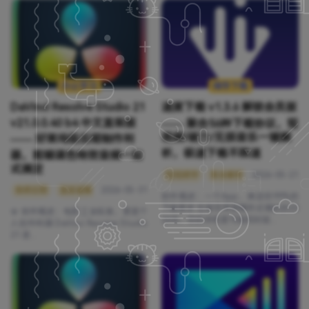
办公学习
储存下载
DaVinci Resolve Studio 21
速度下载 v1.3.6 解锁会员版
v21.0.0.40 b4 中文直装版
—— 聚合56种下载协议，短
视频/磁力/无损音乐一键解
—— 好莱坞级后期制作利
析，极速下载不限速
器，剪辑调色特效音频一站
式搞定
短视频存
聚合解析
2026-05-21
极速下载
磁
音频后期
直装破解
2026-05-31
专业调色
AI赋能
视觉特效
视频剪辑
软件概述：一个App，满足你99%的
下载需求 在数字资源爆炸式增长的20
💎 软件概述：电影工业标准，更是个
26年，你的手机里可能同时装...
人创作利器 DaVinci Resolve Studio
21 是...