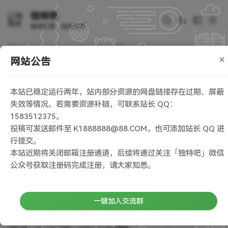
独特吧
独特汇聚，玩乐无界
×
网站公告
本站已稳定运行两年，站内部分资源的网盘链接存在过期、屏蔽
失效等情况。若需要资源补链，可联系站长 QQ：
1583512375。
投稿可发送邮件至 K1888888@88.COM，也可添加站长 QQ 进
行提交。
首页
/
系统镜像
/
本文内容
本站近期将关闭邮箱注册通道，后续将通过关注「独特吧」微信
公众号获取注册码完成注册，请大家知悉。
【不忘初心】Windows 10 LTSC
2019（17763.8146）x64 可更新纯净
一键加入交流群
精简版：3.29G 稳定办公系统，支持安
全补丁更新，保留 Hyper-V 与 Linux，