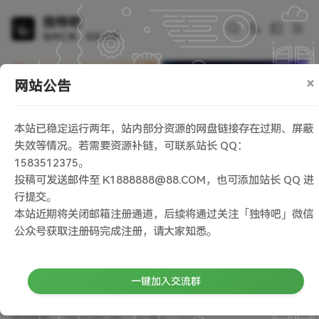
独特吧
独特汇聚，玩乐无界
×
网站公告
本站已稳定运行两年，站内部分资源的网盘链接存在过期、屏蔽
失效等情况。若需要资源补链，可联系站长 QQ：
1583512375。
投稿可发送邮件至 K1888888@88.COM，也可添加站长 QQ 进
行提交。
首页
/
资源搜索
/
本文内容
本站近期将关闭邮箱注册通道，后续将通过关注「独特吧」微信
公众号获取注册码完成注册，请大家知悉。
360安全浏览器 v16.1.2570.64 去广告
绿色便携版 - 极速双核/AI赋能/纯净无
一键加入交流群
扰办公神器