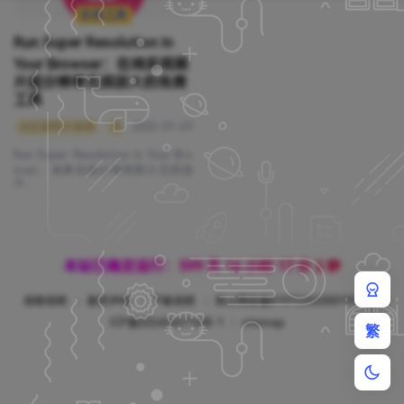
在线工具
Run Super Resolution in
Your Browser：在线实现图
片超分辨率无损放大的免费
工具
浏览器图片编辑
免费图片放大
2025-01-07
图片清晰度提升
在线图像工具
超分辨
Run Super Resolution in Your Bro
wser：免费的超分辨率图片无损放
大...
本站已稳定运行：599 天 16 小时 17 分 2 秒
投稿说明
版权声明
下载说明
陕公网安备61072202000192
陕
ICP备2024040716号-1
sitemap
繁