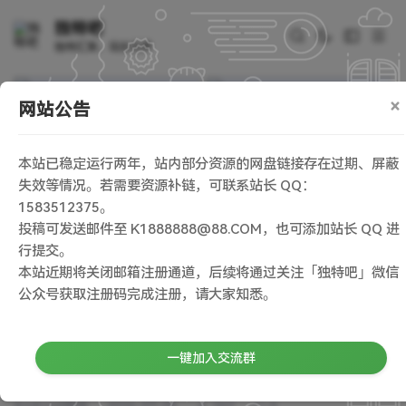
独特吧
独特汇聚，玩乐无界
×
网站公告
本站已稳定运行两年，站内部分资源的网盘链接存在过期、屏蔽
失效等情况。若需要资源补链，可联系站长 QQ：
1583512375。
投稿可发送邮件至 K1888888@88.COM，也可添加站长 QQ 进
行提交。
首页
/
Android游戏
/
本文内容
本站近期将关闭邮箱注册通道，后续将通过关注「独特吧」微信
公众号获取注册码完成注册，请大家知悉。
3D密室逃脱：遗产的诅咒 v1.44 完整版
——Steam移植，在手机上体验16个房
一键加入交流群
间的烧脑解谜之旅！