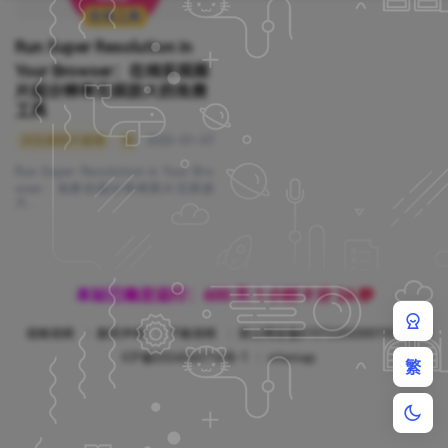
在线工具
Run Super Resolution in
Your Browser：在线实现图
片超分辨率无损放大的免费
工具
浏览器图片编辑
免费图片放大
2025-01-07
图片清晰度提升
在线图像工具
超分辨
Run Super Resolution in Your Bro
wser：免费的超分辨率图片无损放
大...
本站已稳定运行：600 天 1 小时 9 分 24 秒
投稿说明
版权声明
下载说明
陕公网安备61072202000192
陕
ICP备2024040716号-1
sitemap
繁