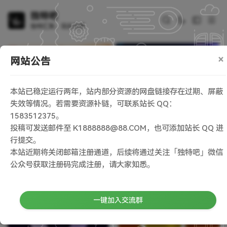
独特吧
独特汇聚，玩乐无界
×
网站公告
本站已稳定运行两年，站内部分资源的网盘链接存在过期、屏蔽
失效等情况。若需要资源补链，可联系站长 QQ：
1583512375。
投稿可发送邮件至 K1888888@88.COM，也可添加站长 QQ 进
行提交。
首页
/
与 “ 批量处理 ” 相关的文章
本站近期将关闭邮箱注册通道，后续将通过关注「独特吧」微信
公众号获取注册码完成注册，请大家知悉。
一键加入交流群