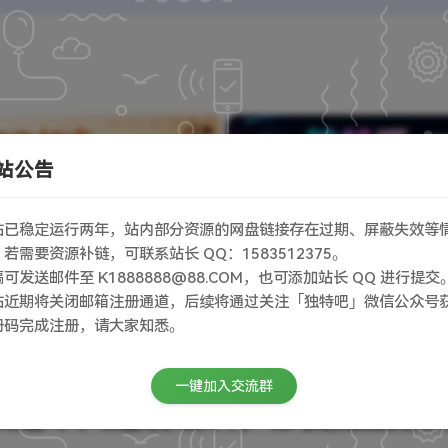
站公告
站已稳定运行两年，站内部分资源的网盘链接存在过期、屏蔽失效等
若需要资源补链，可联系站长 QQ：1583512375。
可发送邮件至 K1888888@88.COM，也可添加站长 QQ 进行提交
站近期将关闭邮箱注册通道，后续将通过关注「独特吧」微信公众号
册码完成注册，请大家知悉。
器) v21.8 中文绿色版 —— 数
一键加入交流群
极速十六进制编辑，修复底层故