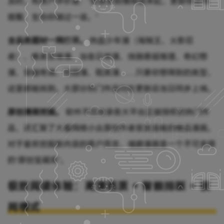
及时。有用户评价道：“资源多到像掉进米缸，更新快还有
提醒，生怕你错过一话。”
全品类题材一网打尽。
热血少年漫（海贼王、火影忍
者）、唯美言情漫、治愈日常漫、烧脑悬疑推理、奇幻想
漫、穿越奇遇、校园漫、耽美漫……只要你想得到的类型，
这里都能找到。大部分热门作品均在更新后当日同步上线。
原创漫画挖掘。
软件不仅收录各大平台正版授权的热门作
品，还汇聚了大量网络小众原创作者首发连载的精品漫画。
对于喜欢挖掘新内容的用户而言，喵趣漫画是一个不可多得
的“原创宝藏库”。
极致阅读体验：高清画质 + 智能排版 + 夜
间模式