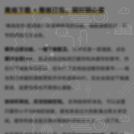
离线下载 + 整部打包，随时随心看
“离线支持”是漫迷们最高频提及的功能，喵趣漫画在这一环
节的把控尤为出色。
缓存全部功能，一键下载整部。
打开任意一部漫画，点击
缓存全部
按钮，系统会自动检测已缓存和未缓存的章节，然
后只下载缺失的部分。在WiFi下支持自动缓存新章节——每
当有已收藏的漫画更新且手机连接WiFi，后台会自动下载最
新话，追更党再也不用担心漏看。
按体积筛选，灵活控制空间。
支持按体积筛选，可以设置
只缓存小于50MB的话数，避免单话过大的条漫占用太多空
间。缓存列表会显示预计剩余时间和总大小，一目了然。