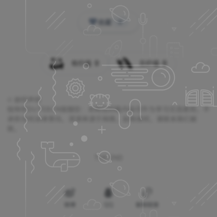
收藏
0
有价值
0
无价值
0
©
版权声明
独特吧DUTE8.CN提醒您：本网站所载内容仅作为学习交流使用，不
承担任何法律责任。资源来源于网络，如有侵权，请联系我们删
除。
THE END
微博
QQ
复制链接