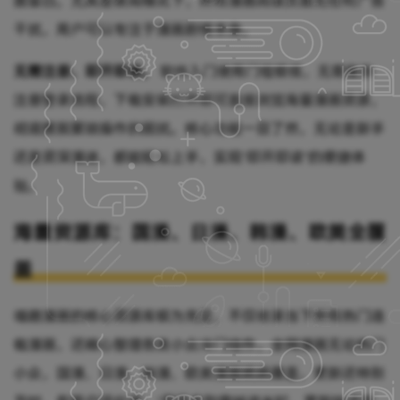
面留白。尤其是夜间模式下，所有漫画阅读页面无任何广告
干扰，用户可以专注于漫画剧情本身。
无需注册，即开即读。
软件入门使用门槛极低，无需复杂
注册登录流程，下载安装打开即可直接浏览海量漫画资源，
彻底摆脱繁琐操作的困扰。核心功能一目了然，无论是新手
还是资深漫迷，都能轻松上手，实现“即开即读”的便捷体
验。
海量资源库：国漫、日漫、韩漫、欧美全覆
盖
喵趣漫画的核心资源库极为充足，不仅收录当下所有热门连
载漫画，还精心整理各类小众冷门佳作，全网漫画无论热门
小众，国漫、日漫、韩漫、欧美漫画统统覆盖，更新还特别