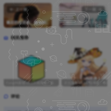
上一篇
下一篇
最后的生还者：重制版/美国末日v1.1.5.0 |中文免安装 赠全解锁存档+多项修改器 —— 顽皮狗神作PC完全体，末世史诗尽在掌中
《皓白初晓》V0.1.0-10 中文免安装版｜《远星物语》团队八年磨一剑｜2.5D俯视角动作RPG
相关推荐
FongMi影视 v5.6.0 纯净版：基于TvBox开源空壳，聚合全网影视接口，一款App通吃点播+直播
次元方舟 v1.2.1 纯净版：零广告零付费零登录，
评论