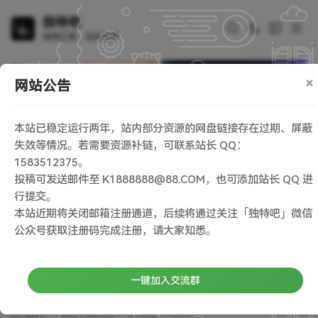
独特吧
独特汇聚，玩乐无界
×
网站公告
本站已稳定运行两年，站内部分资源的网盘链接存在过期、屏蔽
失效等情况。若需要资源补链，可联系站长 QQ：
1583512375。
投稿可发送邮件至 K1888888@88.COM，也可添加站长 QQ 进
行提交。
首页
/
PC游戏
/
本文内容
本站近期将关闭邮箱注册通道，后续将通过关注「独特吧」微信
公众号获取注册码完成注册，请大家知悉。
《天朝上国》V0.9.371中文免安装版：
匠心独运的国风城建沙盒，波兰团队眼
一键加入交流群
中的东方盛世