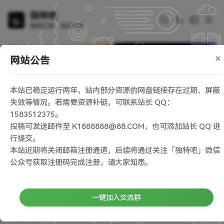
独特吧
独特汇聚，玩乐无界
×
网站公告
本站已稳定运行两年，站内部分资源的网盘链接存在过期、屏蔽
失效等情况。若需要资源补链，可联系站长 QQ：
1583512375。
投稿可发送邮件至 K1888888@88.COM，也可添加站长 QQ 进
行提交。
首页
/
影音阅读
/
本文内容
本站近期将关闭邮箱注册通道，后续将通过关注「独特吧」微信
公众号获取注册码完成注册，请大家知悉。
MobiMusic 摩比音乐 v1.1.7 爽快版下
载：聚合三大平台资源，免登录畅听无
一键加入交流群
损音乐，支持歌单导入+自由下载+个性
化推荐