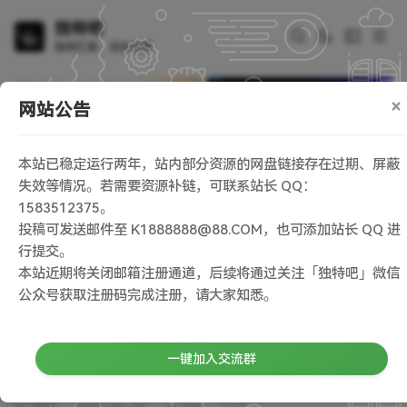
独特吧
独特汇聚，玩乐无界
×
网站公告
本站已稳定运行两年，站内部分资源的网盘链接存在过期、屏蔽
失效等情况。若需要资源补链，可联系站长 QQ：
1583512375。
投稿可发送邮件至 K1888888@88.COM，也可添加站长 QQ 进
行提交。
首页
/
PC游戏
/
本文内容
本站近期将关闭邮箱注册通道，后续将通过关注「独特吧」微信
公众号获取注册码完成注册，请大家知悉。
《刀剑江湖路》Build.23701915 中文
免安装全DLC版：从无名小卒到搅动天
一键加入交流群
下的大侠