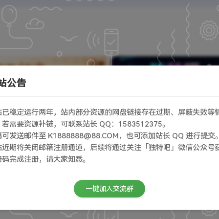
站公告
站已稳定运行两年，站内部分资源的网盘链接存在过期、屏蔽失效等
若需要资源补链，可联系站长 QQ：1583512375。
可发送邮件至 K1888888@88.COM，也可添加站长 QQ 进行提交
站近期将关闭邮箱注册通道，后续将通过关注「独特吧」微信公众号
册码完成注册，请大家知悉。
拼接 v1.11.1 解锁专业版：释
一键加入交流群