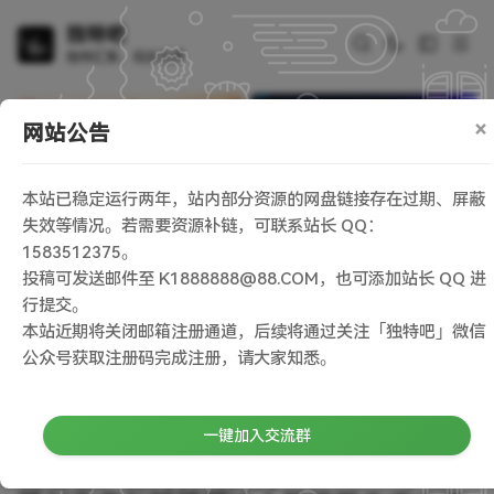
独特吧
独特汇聚，玩乐无界
×
网站公告
本站已稳定运行两年，站内部分资源的网盘链接存在过期、屏蔽
失效等情况。若需要资源补链，可联系站长 QQ：
1583512375。
投稿可发送邮件至 K1888888@88.COM，也可添加站长 QQ 进
行提交。
首页
/
办公学习
/
本文内容
本站近期将关闭邮箱注册通道，后续将通过关注「独特吧」微信
公众号获取注册码完成注册，请大家知悉。
Adobe Premiere Pro 2025 (PR2025破
解版) v25.6.1.2 直装破解版：专业级视
一键加入交流群
频剪辑神器，免Creative Cloud、无强
制验证、精简优化支持Win10/11，影