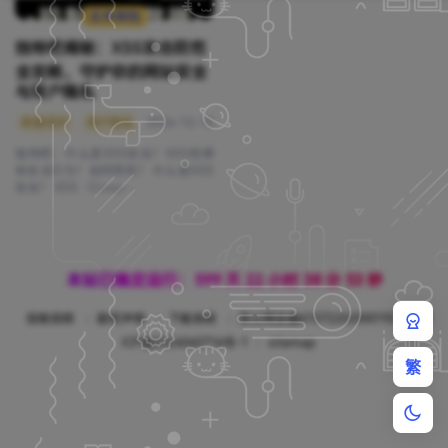
实用教程
独特吧揭秘：XSS攻击防范
全攻略，守护你的网站安全
与用户隐私
数据保护
用户隐私
2024-12-15
防范措施
跨站脚本
XSS攻击
网站安全
独特吧：什么是XSS攻击？XSS有哪
些攻击行为？如何防范？ 什么是XSS
攻击？ XSS（Cross-...
本站已稳定运行：599 天 22 小时 38 分 53 秒
投稿说明
版权声明
下载说明
陕公网安备61072202000192
陕
ICP备2024040716号-1
sitemap
繁