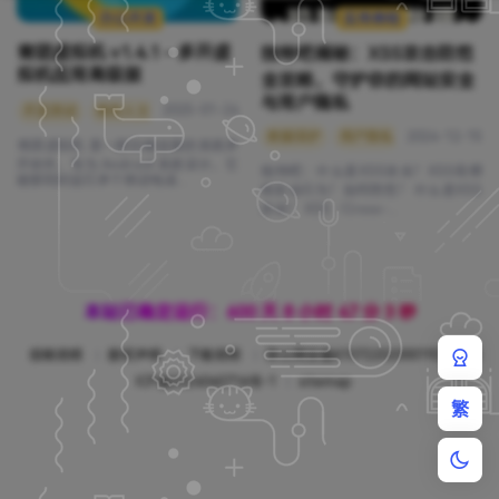
办公开发
实用教程
青团虚拟机 v1.4.1 - 多开虚
独特吧揭秘：XSS攻击防范
拟机应用高级版
全攻略，守护你的网站安全
与用户隐私
2025-01-24
开发测试
商务人士
游戏玩家
灵活切换
Android 系统
多开虚拟机
数据保护
用户隐私
2024-12-15
防范措施
跨
青团虚拟机 是一款功能全面的系统多
开软件，专为 Android 系统设计。它
独特吧：什么是XSS攻击？XSS有哪
能够同时运行多个移动电话...
些攻击行为？如何防范？ 什么是XSS
攻击？ XSS（Cross-...
本站已稳定运行：600 天 8 小时 47 分 3 秒
投稿说明
版权声明
下载说明
陕公网安备61072202000192
陕
ICP备2024040716号-1
sitemap
繁