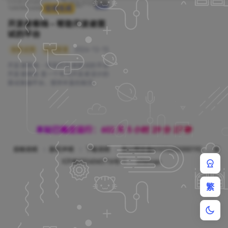
在线生成
开发者客栈 - 帮助开发者面
试的平台
免费试用
微信登录
2024-12-15
快速生成
面试准备
简历模板
开发者客栈
开发者客栈 - 帮助开发者面试的平台
开发者客栈 是一个专为开发者设计的
面试准备平台，提供丰富的简历...
本站已稳定运行：602 天 5 小时 29 分 27 秒
投稿说明
版权声明
下载说明
陕公网安备61072202000192
陕
ICP备2024040716号-1
sitemap
繁