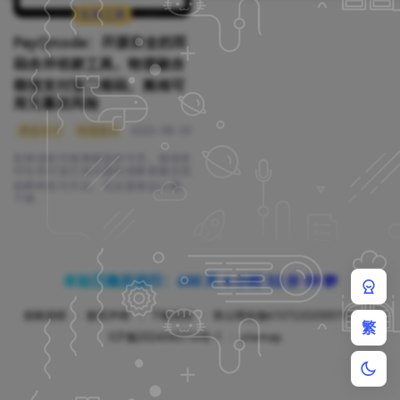
在线工具
PayQrcode：开源安全的双
码合并收款工具，物理融合
微信支付宝二维码，离线可
用无篡改风险
便捷支付
物理融合
2025-08-30
开源透明
离线生成
安全收款
双码合一
在移动支付高度普及的今天，微信支
付与支付宝已成为国内消费者最主流
的两种支付方式。无论是街边小摊、
个体...
本站已稳定运行：600 天 4 小时 32 分 59 秒
投稿说明
版权声明
下载说明
陕公网安备61072202000192
陕
繁
ICP备2024040716号-1
sitemap