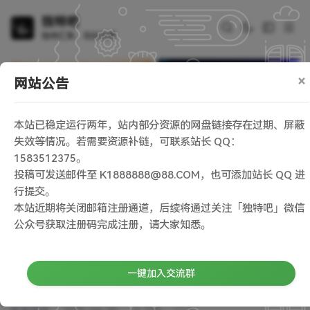
独特吧
独特汇聚，玩乐无界
×
网站公告
本站已稳定运行两年，站内部分资源的网盘链接存在过期、屏蔽
失效等情况。若需要资源补链，可联系站长 QQ：
1583512375。
投稿可发送邮件至 K1888888@88.COM，也可添加站长 QQ 进
行提交。
首页
/
影音阅读
/
本文内容
本站近期将关闭邮箱注册通道，后续将通过关注「独特吧」微信
公众号获取注册码完成注册，请大家知悉。
追书大全 v5.0.4 去广告纯净版 —— 小
说+漫画双享神器，内置多书源，无广
一键加入交流群
告阅读体验更上一层楼！