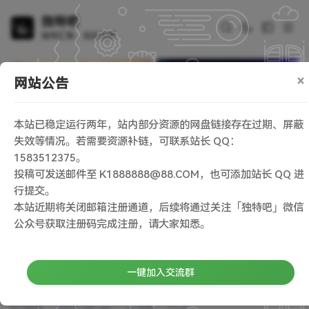
独特吧
独特汇聚，玩乐无界
×
网站公告
本站已稳定运行两年，站内部分资源的网盘链接存在过期、屏蔽
失效等情况。若需要资源补链，可联系站长 QQ：
1583512375。
投稿可发送邮件至 K1888888@88.COM，也可添加站长 QQ 进
行提交。
首页
/
PC游戏
/
本文内容
本站近期将关闭邮箱注册通道，后续将通过关注「独特吧」微信
公众号获取注册码完成注册，请大家知悉。
《月影杀/Kristala》V1.0.17中文免安装
版 —— 魂系铁律与猫族灵动完美融
一键加入交流群
合，化身天选猫战士谱写黑暗奇幻史诗