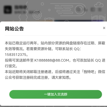
独特吧
独特汇聚，玩乐无界
×
网站公告
本站已稳定运行两年，站内部分资源的网盘链接存在过期、屏蔽
失效等情况。若需要资源补链，可联系站长 QQ：
1583512375。
投稿可发送邮件至 K1888888@88.COM，也可添加站长 QQ 进
行提交。
首页
/
其他软件
/
本文内容
本站近期将关闭邮箱注册通道，后续将通过关注「独特吧」微信
公众号获取注册码完成注册，请大家知悉。
一盘走天下 One PE(PE维护系统)
v2026.05.22——一个U盘搞定新旧电脑
一键加入交流群
维护装机，兼容XP到Win11二十年内所
有设备