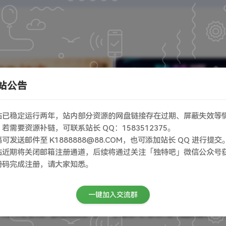
站公告
站已稳定运行两年，站内部分资源的网盘链接存在过期、屏蔽失效等
若需要资源补链，可联系站长 QQ：1583512375。
可发送邮件至 K1888888@88.COM，也可添加站长 QQ 进行提交
站近期将关闭邮箱注册通道，后续将通过关注「独特吧」微信公众号
册码完成注册，请大家知悉。
s Manager 10/11 v2.3.4 多语
一键加入交流群
· 系统修复工具 · 免安装绿色版