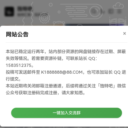
独特吧
独特汇聚，玩乐无界
×
网站公告
本站已稳定运行两年，站内部分资源的网盘链接存在过期、屏蔽
失效等情况。若需要资源补链，可联系站长 QQ：
1583512375。
投稿可发送邮件至 K1888888@88.COM，也可添加站长 QQ 进
行提交。
首页
/
Android游戏
/
本文内容
本站近期将关闭邮箱注册通道，后续将通过关注「独特吧」微信
公众号获取注册码完成注册，请大家知悉。
《钢铁六角》v8.1.2 中文完整版 APK
下载 | 二战六边形回合制策略神作 免谷
一键加入交流群
歌 全局中文