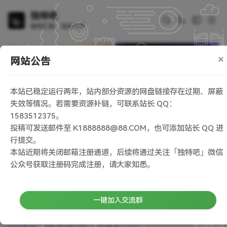
独特吧
独特汇聚，玩乐无界
×
网站公告
本站已稳定运行两年，站内部分资源的网盘链接存在过期、屏蔽
失效等情况。若需要资源补链，可联系站长 QQ：
1583512375。
投稿可发送邮件至 K1888888@88.COM，也可添加站长 QQ 进
行提交。
首页
/
办公学习
/
本文内容
本站近期将关闭邮箱注册通道，后续将通过关注「独特吧」微信
公众号获取注册码完成注册，请大家知悉。
CoolUtils Total HTML Converter
v5.1.0.312 多语便携版：强大的HTML
一键加入交流群
文件转换工具，支持多种格式输出