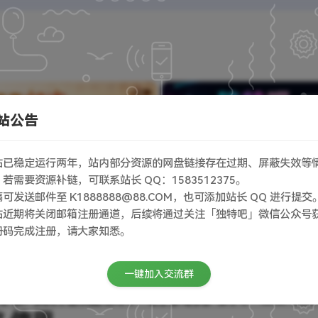
站公告
站已稳定运行两年，站内部分资源的网盘链接存在过期、屏蔽失效等
若需要资源补链，可联系站长 QQ：1583512375。
可发送邮件至 K1888888@88.COM，也可添加站长 QQ 进行提交
站近期将关闭邮箱注册通道，后续将通过关注「独特吧」微信公众号
册码完成注册，请大家知悉。
6.1.1 破解版 m0nkrus 激活版：专
一键加入交流群
持参数化建模、仿真分析、2D工