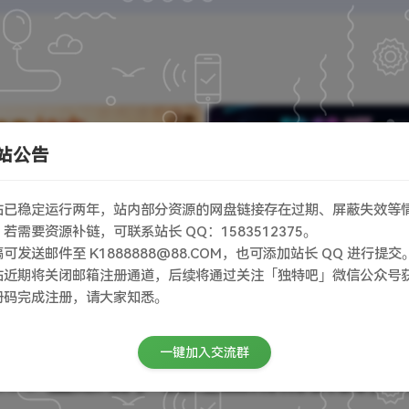
站公告
站已稳定运行两年，站内部分资源的网盘链接存在过期、屏蔽失效等
若需要资源补链，可联系站长 QQ：1583512375。
可发送邮件至 K1888888@88.COM，也可添加站长 QQ 进行提交
站近期将关闭邮箱注册通道，后续将通过关注「独特吧」微信公众号
册码完成注册，请大家知悉。
.06.19 中文绿色版 —— 千锤百炼
一键加入交流群
in11 全兼容，提速丝滑防折腾，