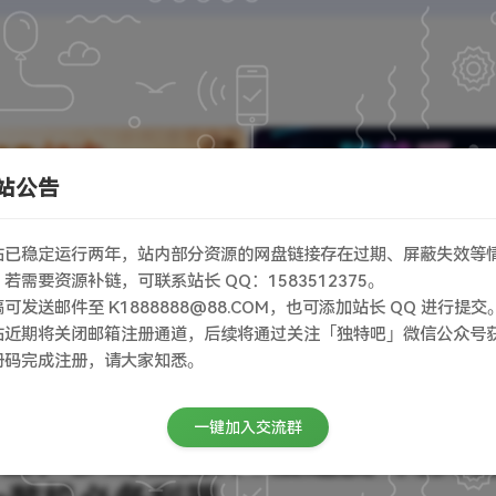
站公告
站已稳定运行两年，站内部分资源的网盘链接存在过期、屏蔽失效等
若需要资源补链，可联系站长 QQ：1583512375。
可发送邮件至 K1888888@88.COM，也可添加站长 QQ 进行提交
站近期将关闭邮箱注册通道，后续将通过关注「独特吧」微信公众号
册码完成注册，请大家知悉。
load Manager v6.43.1 中文直
一键加入交流群
神器，多线程提升5倍速度+网页