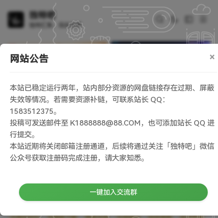
独特吧
独特汇聚，玩乐无界
×
网站公告
本站已稳定运行两年，站内部分资源的网盘链接存在过期、屏蔽
失效等情况。若需要资源补链，可联系站长 QQ：
1583512375。
投稿可发送邮件至 K1888888@88.COM，也可添加站长 QQ 进
行提交。
首页
/
Android游戏
/
本文内容
本站近期将关闭邮箱注册通道，后续将通过关注「独特吧」微信
公众号获取注册码完成注册，请大家知悉。
大理石时代：重制版 v1.10 完整版 APK
下载 | Steam移植古希腊文明策略神作
一键加入交流群
Android游戏
2026-05-04
441
14
大理石时代
完整版下载
策略手游
文明建设
回合策略
安卓移植