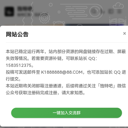
独特吧
独特汇聚，玩乐无界
×
网站公告
本站已稳定运行两年，站内部分资源的网盘链接存在过期、屏蔽
失效等情况。若需要资源补链，可联系站长 QQ：
1583512375。
投稿可发送邮件至 K1888888@88.COM，也可添加站长 QQ 进
行提交。
首页
/
PC游戏
/
本文内容
本站近期将关闭邮箱注册通道，后续将通过关注「独特吧」微信
公众号获取注册码完成注册，请大家知悉。
《顶峰王国/Laysara Summit
Kingdom》v1.0中文版下载：高山城建
一键加入交流群
模拟神作，极致生产链与雪崩生存挑战