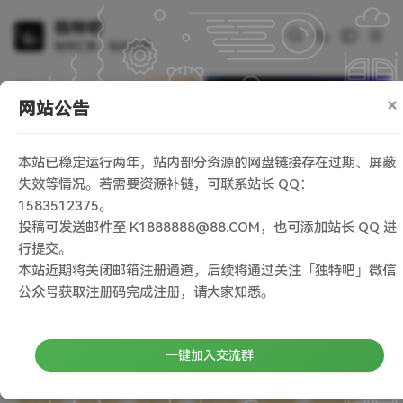
独特吧
独特汇聚，玩乐无界
×
网站公告
本站已稳定运行两年，站内部分资源的网盘链接存在过期、屏蔽
失效等情况。若需要资源补链，可联系站长 QQ：
1583512375。
投稿可发送邮件至 K1888888@88.COM，也可添加站长 QQ 进
行提交。
首页
/
Android游戏
/
本文内容
本站近期将关闭邮箱注册通道，后续将通过关注「独特吧」微信
公众号获取注册码完成注册，请大家知悉。
安卓手机游戏《丑陋 Ugly v1.1.0》[完
整版]：从Steam到移动平台的完美移植
一键加入交流群
Android游戏
2025-04-11
936
0
离线游玩
优化操作
完整内容
多样化玩
沉浸剧情
独特画面