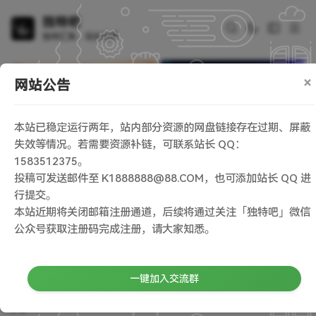
独特吧
独特汇聚，玩乐无界
×
网站公告
本站已稳定运行两年，站内部分资源的网盘链接存在过期、屏蔽
失效等情况。若需要资源补链，可联系站长 QQ：
1583512375。
投稿可发送邮件至 K1888888@88.COM，也可添加站长 QQ 进
行提交。
首页
/
办公学习
/
本文内容
本站近期将关闭邮箱注册通道，后续将通过关注「独特吧」微信
公众号获取注册码完成注册，请大家知悉。
JavaScript集成开发环境 | JetBrains
WebStorm 2026.1.4 中文直装版：前
一键加入交流群
端开发者的终极IDE，AI赋能与全栈支
持