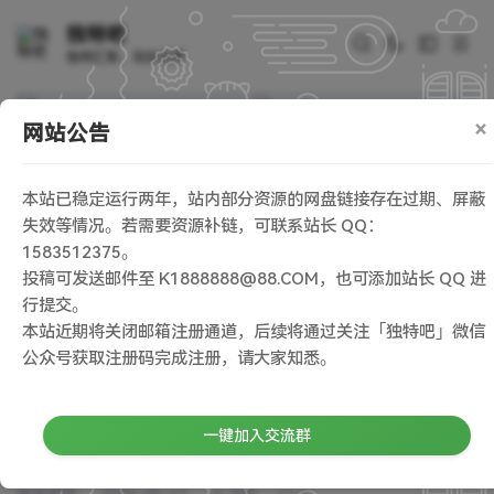
独特吧
独特汇聚，玩乐无界
×
网站公告
本站已稳定运行两年，站内部分资源的网盘链接存在过期、屏蔽
失效等情况。若需要资源补链，可联系站长 QQ：
1583512375。
投稿可发送邮件至 K1888888@88.COM，也可添加站长 QQ 进
行提交。
首页
/
其他软件
/
本文内容
本站近期将关闭邮箱注册通道，后续将通过关注「独特吧」微信
公众号获取注册码完成注册，请大家知悉。
NetSarang Xshell v8.0.0099 官方免费
版下载 | 业界领先的SSH客户端与远程
一键加入交流群
服务器管理工具