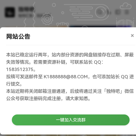
独特吧
独特汇聚，玩乐无界
×
网站公告
本站已稳定运行两年，站内部分资源的网盘链接存在过期、屏蔽
失效等情况。若需要资源补链，可联系站长 QQ：
1583512375。
投稿可发送邮件至 K1888888@88.COM，也可添加站长 QQ 进
行提交。
首页
/
Android游戏
/
本文内容
本站近期将关闭邮箱注册通道，后续将通过关注「独特吧」微信
公众号获取注册码完成注册，请大家知悉。
《诸神灰烬：救赎》v1.0.36 完整版
——Steam移植的硬核回合制策略RPG
一键加入交流群
Android游戏
2026-07-06
313
0
决策叙事
纯策略战
卡牌收集
永久死亡
多线结局
回合策略