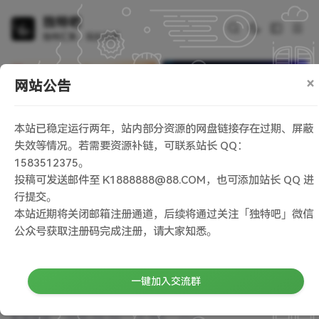
独特吧
独特汇聚，玩乐无界
×
网站公告
本站已稳定运行两年，站内部分资源的网盘链接存在过期、屏蔽
失效等情况。若需要资源补链，可联系站长 QQ：
1583512375。
投稿可发送邮件至 K1888888@88.COM，也可添加站长 QQ 进
行提交。
首页
/
影音阅读
/
本文内容
本站近期将关闭邮箱注册通道，后续将通过关注「独特吧」微信
公众号获取注册码完成注册，请大家知悉。
小飞电视 v2.7.0 免费纯净版：一款无广
告、流畅稳定的电视直播软件，畅享精
一键加入交流群
彩节目