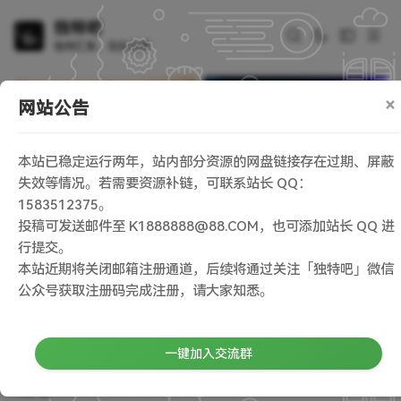
独特吧
独特汇聚，玩乐无界
×
网站公告
本站已稳定运行两年，站内部分资源的网盘链接存在过期、屏蔽
失效等情况。若需要资源补链，可联系站长 QQ：
1583512375。
投稿可发送邮件至 K1888888@88.COM，也可添加站长 QQ 进
行提交。
首页
/
娱乐休闲
/
本文内容
本站近期将关闭邮箱注册通道，后续将通过关注「独特吧」微信
公众号获取注册码完成注册，请大家知悉。
微商管家-微商效率工具群发清粉
v2.2.3 解锁VIP会员版 —— 一键群发
一键加入交流群
+好友清理+短视频拓客，微商运营全能
助手