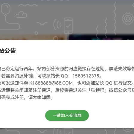
站公告
站已稳定运行两年，站内部分资源的网盘链接存在过期、屏蔽失效等
若需要资源补链，可联系站长 QQ：1583512375。
可发送邮件至 K1888888@88.COM，也可添加站长 QQ 进行提交
站近期将关闭邮箱注册通道，后续将通过关注「独特吧」微信公众号
册码完成注册，请大家知悉。
.0.1.730 多语便携版 – 永久激活免安
一键加入交流群
器