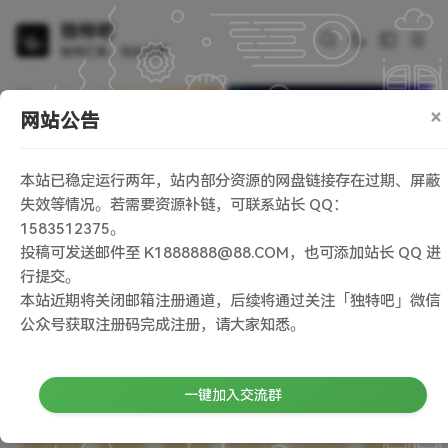
独特吧
独特汇聚，玩乐无界
×
网站公告
本站已稳定运行两年，站内部分资源的网盘链接存在过期、屏蔽
失效等情况。若需要资源补链，可联系站长 QQ：
1583512375。
投稿可发送邮件至 K1888888@88.COM，也可添加站长 QQ 进
行提交。
首页
/
Android游戏
/
本文内容
本站近期将关闭邮箱注册通道，后续将通过关注「独特吧」微信
公众号获取注册码完成注册，请大家知悉。
箭矢传奇v0.3.141免费购物版：放置挂
机与Roguelike融合的弓箭手防御手游
一键加入交流群
Android游戏
2026-06-28
421
0
弓箭手养成
放置挂机
免费内购
自动战斗
roguelike
装备升级