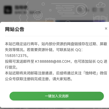
独特吧
独特汇聚，玩乐无界
×
网站公告
本站已稳定运行两年，站内部分资源的网盘链接存在过期、屏蔽
失效等情况。若需要资源补链，可联系站长 QQ：
1583512375。
投稿可发送邮件至 K1888888@88.COM，也可添加站长 QQ 进
行提交。
首页
/
Android游戏
/
本文内容
本站近期将关闭邮箱注册通道，后续将通过关注「独特吧」微信
公众号获取注册码完成注册，请大家知悉。
超级食肉男孩v6755.1849.1962.1510
完整版：Steam移植安卓，硬核平台跳
一键加入交流群
跃续作