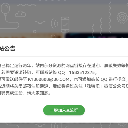
站公告
站已稳定运行两年，站内部分资源的网盘链接存在过期、屏蔽失效等
若需要资源补链，可联系站长 QQ：1583512375。
可发送邮件至 K1888888@88.COM，也可添加站长 QQ 进行提交
站近期将关闭邮箱注册通道，后续将通过关注「独特吧」微信公众号
册码完成注册，请大家知悉。
 / 2.21 Beta18 解锁全功能豪华
一键加入交流群
PT挂机/长效种子/网页远控，小